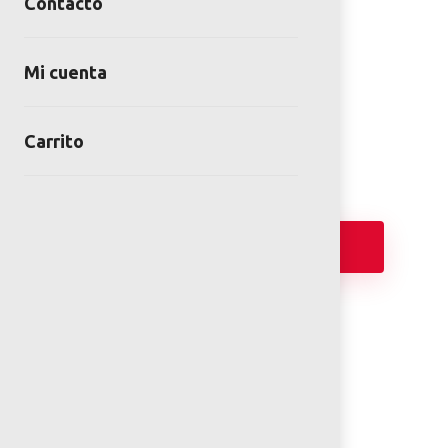
Contacto
MACETA ALTA
Mi cuenta
SKU:
CMT-420P
Category:
Mobiliario de concreto
Carrito
Añadir
FICHA TÉCNICA