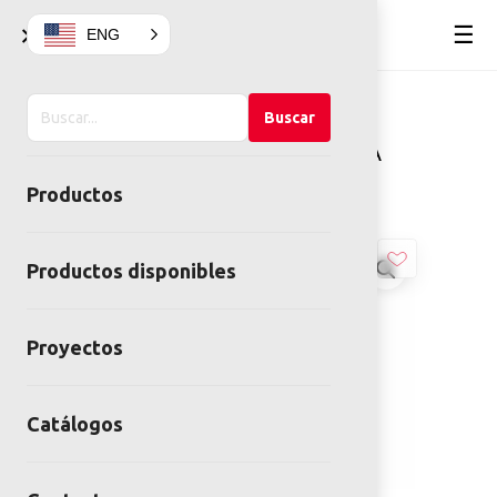
×
☰
ENG
Buscar
Home
Mobiliario Urbano
Buscar
en
Mobiliario de concreto
MACETA
el
ALTA
Productos
sitio
Productos disponibles
Proyectos
Catálogos