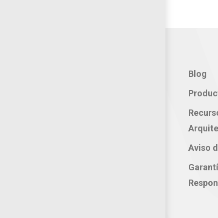
Contacto:
Blog
Teléfono: 800 702 3636
Produc
Oficina: 222 283 0315
Recurs
Celular: 222 374 1878
Arquite
Whatsapp: 221 109 2837
Aviso d
correo electrónico:
Garant
atencion@productosjumbo.com
Respon