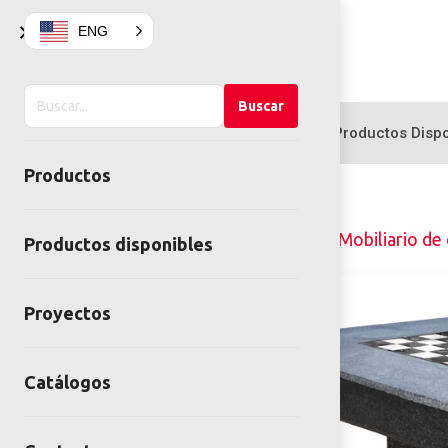
×
ENG
Buscar
Buscar
en
Productos
Productos Dispo
el
Productos
sitio
Home
Mobiliario Urbano
Mobiliario de
Productos disponibles
Proyectos
Catálogos