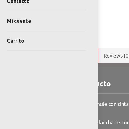
Contacto
Mi cuenta
Carrito
Detalles y Especificaciones
Reviews (0
Detalles del producto
Reductor de velocidad de hule con cinta 
vulcanizada
Anclaje: Taquetear sobre plancha de c