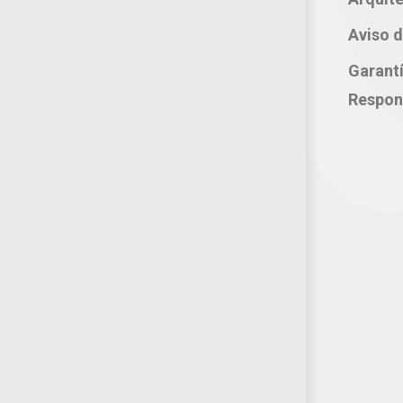
Whatsapp: 221 109 2837
Aviso d
correo electrónico:
Garant
atencion@productosjumbo.com
Respon