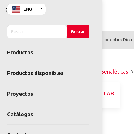
×
ENG
Buscar
Buscar
en
Productos
Productos Dispo
el
Productos
sitio
Home
Mobiliario Urbano
Señaléticas
Productos disponibles
Proyectos
Catálogos