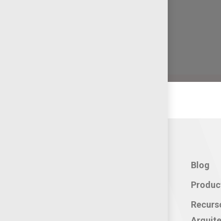
con resistencia 200kg/cm2
*No incluye tornilleria
Contacto:
Blog
Teléfono: 800 702 3636
Produc
Oficina: 222 283 0315
Recurs
Celular: 222 374 1878
Arquite