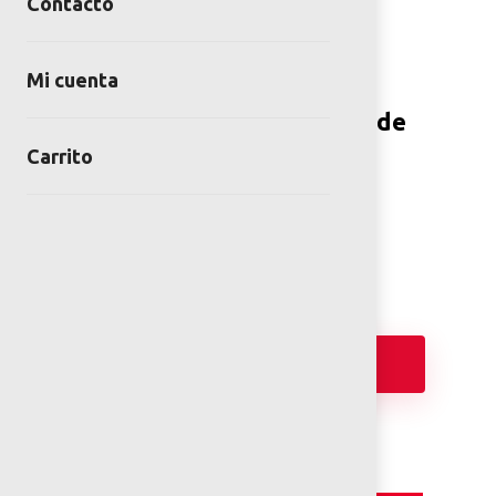
Contacto
Mi cuenta
Piso Plástico Modular Verde
Limón
Carrito
SKU:
PPM-VEL
Category:
Piso plástico modular
Añadir