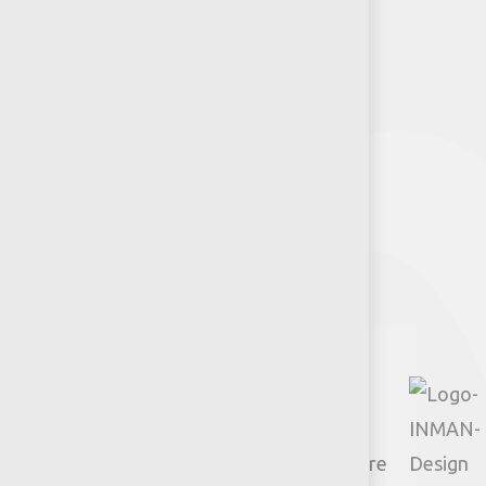
Puntos de venta
Recursos y Herramientas para
Arquitectos y Urbanistas
Síguenos
Facebook
Instagram
TikTok
Google
YouTube