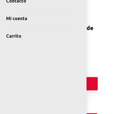
Contacto
Mi cuenta
Piso Plástico Modular Verde
Trébol
Carrito
SKU:
PPM-VET
Category:
Piso plástico modular
Añadir