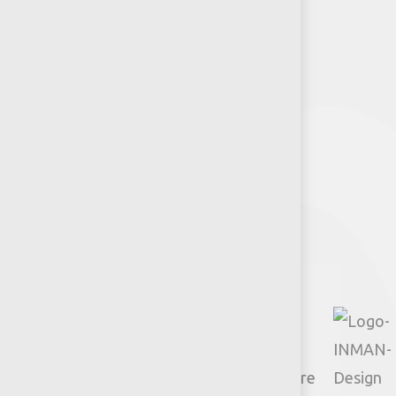
Puntos de venta
Recursos y Herramientas para
Arquitectos y Urbanistas
Síguenos
Facebook
Instagram
TikTok
Google
YouTube