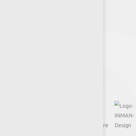
Puntos de venta
Recursos y Herramientas para
Arquitectos y Urbanistas
Síguenos
Facebook
Instagram
TikTok
Google
YouTube