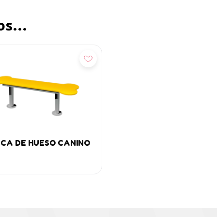
mos…
ñadir
CA DE HUESO CANINO