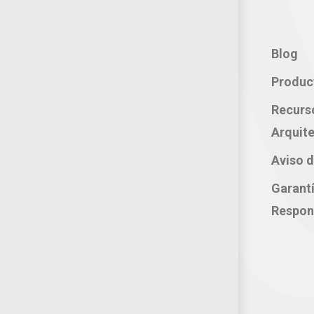
Contacto:
Blog
Teléfono: 800 702 3636
Produc
Oficina: 222 283 0315
Recurs
Celular: 222 374 1878
Arquite
Whatsapp: 221 109 2837
Aviso d
correo electrónico:
Garant
atencion@productosjumbo.com
Respon