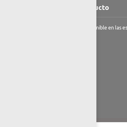
Detalles del producto
Información general disponible en las es