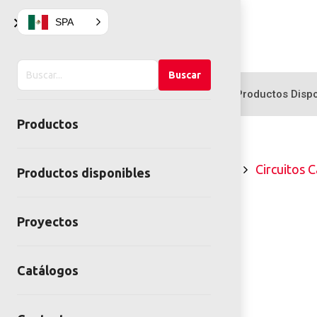
×
SPA
Buscar
Buscar
en
Productos
Productos Dispo
el
Productos
sitio
Inicio
Gimnasios al aire libre
Circuitos C
Productos disponibles
Proyectos
Catálogos