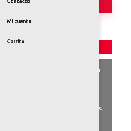
Contacto
Añadir
Mi cuenta
Carrito
Detalles y Especificaciones
Detalles del producto
Anclaje: Enterrar a 30 cm
Color: No personalizable. Se
vende con colores mencionados.
*Medidas de referencia, el