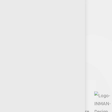
RSE-Jumbo
Puntos de venta
Recursos y Herramientas para
Arquitectos y Urbanistas
Síguenos
Facebook
Instagram
TikTok
Google
YouTube