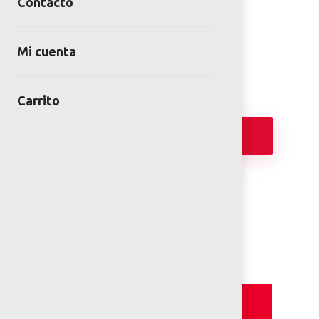
Bolardo Spray
Contacto
SKU:
JAI-519
Categoría:
Juegos infantiles acuáticos
Mi cuenta
Carrito
Añadir
FICHA TÉCNICA
Detalles y Especificaciones