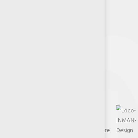
Puntos de venta
Recursos y Herramientas para
Arquitectos y Urbanistas
Síguenos
Facebook
Instagram
TikTok
Google
YouTube