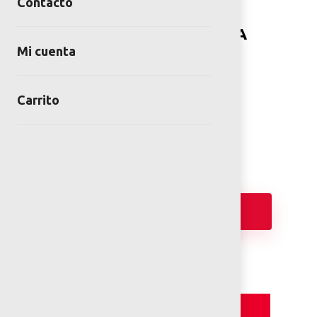
Contacto
SUBE Y BAJA DE MADERA
Mi cuenta
NATURAL
SKU:
SUB-MA-01-00
Carrito
Categorías:
Juegos Infantiles de Madera
,
Productos Nuevos
,
Sube y baja
Añadir
Detalles y Especificaciones