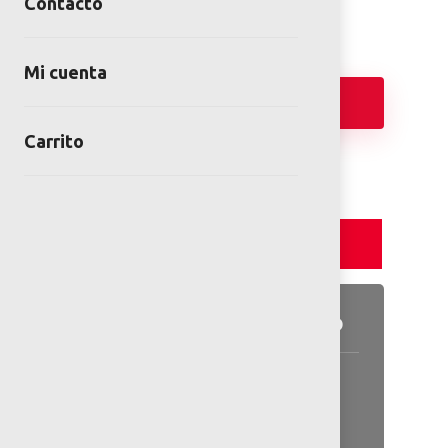
Contacto
Mi cuenta
Añadir
Carrito
Detalles y Especificaciones
Detalles del producto
Contiene:
– Imagen de jirafa