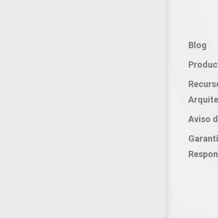
Contacto:
Blog
Teléfono: 800 702 3636
Produc
Oficina: 222 283 0315
Recurs
Celular: 222 374 1878
Arquite
Whatsapp: 221 109 2837
Aviso d
correo electrónico:
Garant
atencion@productosjumbo.com
Respon