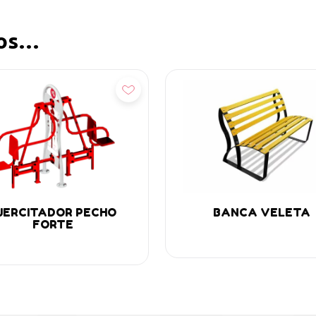
mos…
ñadir
Añadir
JERCITADOR PECHO
BANCA VELETA
FORTE