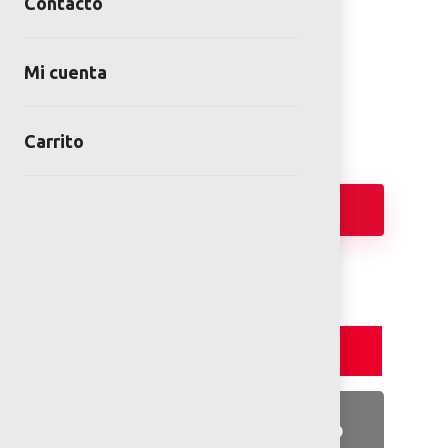
Contacto
Spinner bowl
SKU:
KOM-ELE400024-3717F
Mi cuenta
Categorías:
Juegos infantiles
,
Kompan
Carrito
Añadir
Detalles y Especificaciones
Detalles del producto