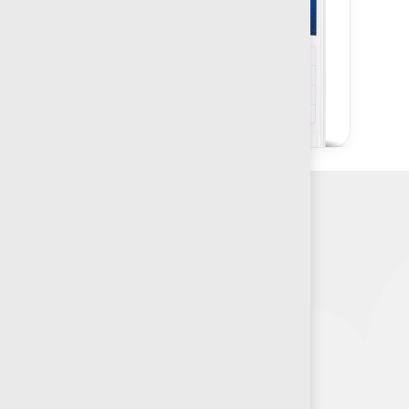
Contacto:
Teléfono: 800 702 3636
Oficina: 222 283 0315
Celular: 222 374 1878
Whatsapp: 221 109 2837
correo electrónico: