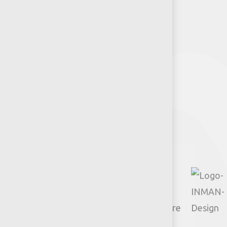
Puntos de venta
Recursos y Herramientas para
Arquitectos y Urbanistas
Síguenos
Facebook
Instagram
TikTok
Google
YouTube