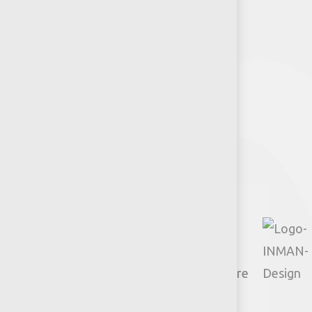
Puntos de venta
Recursos y Herramientas para
Arquitectos y Urbanistas
Síguenos
Facebook
Instagram
TikTok
Google
YouTube