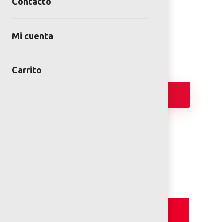
BANCA PARA BOLERO
Contacto
SKU:
BAN-PM-05-00
Categoría:
Bancas
Mi cuenta
Carrito
Añadir
FICHA TÉCNICA
Detalles y Especificaciones