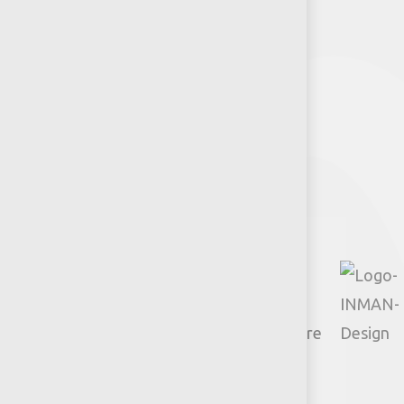
Recursos y Herramientas para
Arquitectos y Urbanistas
Síguenos
Facebook
Instagram
TikTok
Google
YouTube