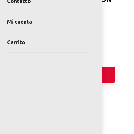
Contacto
TAPA
SKU:
BOT-IX-02-00
Mi cuenta
Categorías:
Botes
,
Mobiliario de acero
inoxidable
Carrito
Añadir
FICHA TÉCNICA