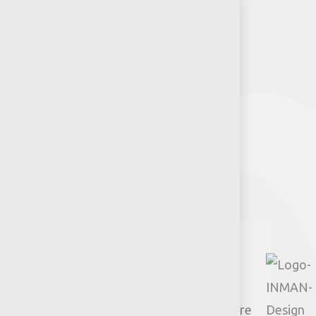
RSE-Jumbo
Puntos de venta
Recursos y Herramientas para
Arquitectos y Urbanistas
Síguenos
Facebook
Instagram
TikTok
Google
YouTube