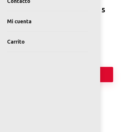
Contacto
Fuente redonda 5 salidas, 5
jet 3 m altura
Mi cuenta
SKU:
FUMR-419-1
Categoría:
Fuentes
Carrito
Añadir
FICHA TÉCNICA