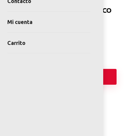
Contacto
BANCA CENTRO HISTORICO
CON PLASTIMADERA
Mi cuenta
SKU:
BAN-PM-10-00
Categoría:
Bancas
Carrito
Añadir
FICHA TÉCNICA