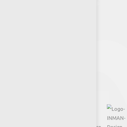
RSE-Jumbo
Puntos de venta
Recursos y Herramientas para
Arquitectos y Urbanistas
Síguenos
Facebook
Instagram
TikTok
Google
YouTube