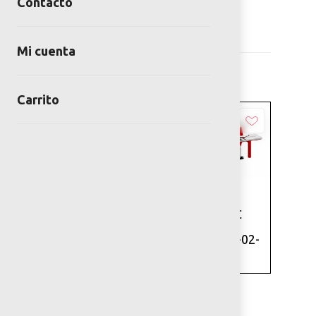
Mobiliario Urbano
Mobiliario
Contacto
inclusivo
Mi cuenta
Carrito
Añadir
Añadir
BANCA LOGAN
BANCA LOGAN
INCLUSIVA
INCLUSIVA PVC
SKU: BAN-IN-01-
SKU: BAN-IN-02-
00
00