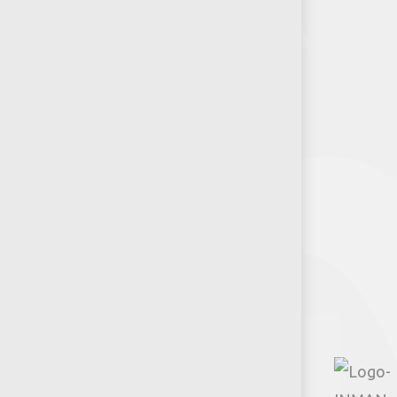
¿Quiénes somos?
RSE-Jumbo
Puntos de venta
Recursos y Herramientas para
Arquitectos y Urbanistas
Síguenos
Facebook
Instagram
TikTok
Google
YouTube