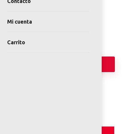
Contacto
SEÑALETICA TOTEM
SKU:
SEÑ-00-15-00
Mi cuenta
Categoría:
Señaléticas
Carrito
Añadir
FICHA TÉCNICA