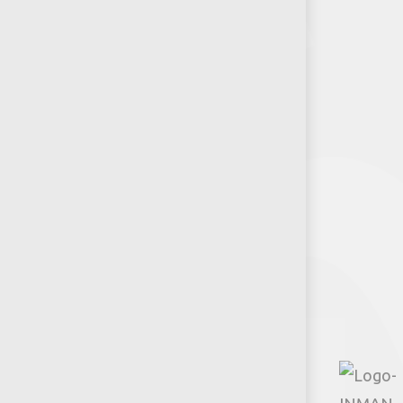
¿Quiénes somos?
RSE-Jumbo
Puntos de venta
Recursos y Herramientas para
Arquitectos y Urbanistas
Síguenos
Facebook
Instagram
TikTok
Google
YouTube