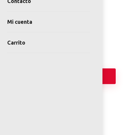
Contacto
Pasto Artificial 45 mm de
altura 850grs Color Rojo
Mi cuenta
SKU:
PASART-45-RO
Categoría:
Pasto sintético
Carrito
Añadir
FICHA TÉCNICA