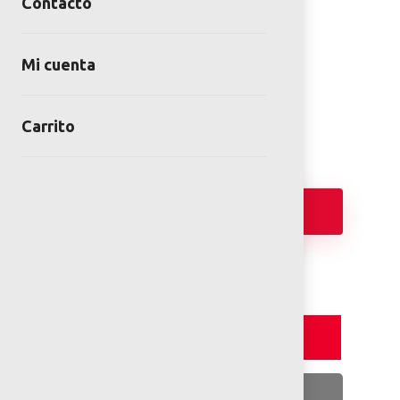
Contacto
Pista de Skate ARC-5911
Mi cuenta
SKU:
ARC-5911
Categoría:
Skateparks y Pumtracks
Carrito
Añadir
Detalles y Especificaciones