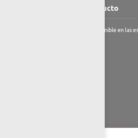
Detalles del producto
Información general disponible en las es