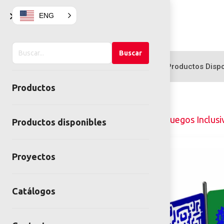
×
ENG
Buscar
Buscar
en
Productos
Productos Dispo
el
Productos
sitio
Home
Juegos infantiles
Juegos Inclusi
Productos disponibles
Proyectos
Catálogos