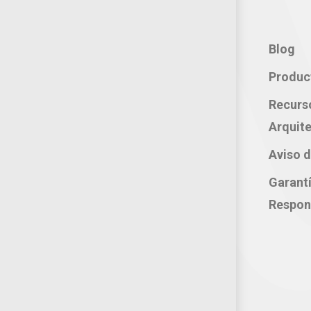
Contacto:
Blog
Teléfono: 800 702 3636
Produc
Oficina: 222 283 0315
Recurs
Celular: 222 374 1878
Arquite
Whatsapp: 221 109 2837
Aviso d
correo electrónico:
Garant
atencion@productosjumbo.com
Respon