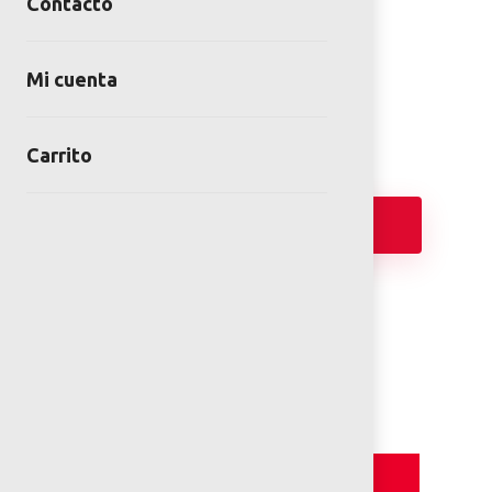
Contacto
TIPPIE
SKU:
TEM-PM-01-00
Mi cuenta
Category:
Juegos Inclusivos
Carrito
Añadir
PLANOS 2D
Detalles y Especificaciones