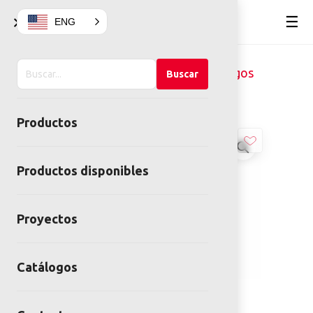
×
☰
ENG
Buscar
Home
Juegos infantiles
Juegos
Buscar
en
Inclusivos
TIPPIE
el
Productos
sitio
Productos disponibles
Proyectos
Catálogos