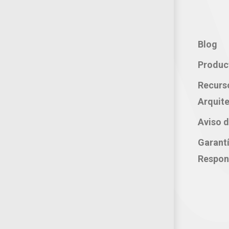
Contacto:
Blog
Teléfono: 800 702 3636
Produc
Oficina: 222 283 0315
Recurs
Celular: 222 374 1878
Arquite
Whatsapp: 221 109 2837
Aviso d
correo electrónico:
Garant
atencion@productosjumbo.com
Respon