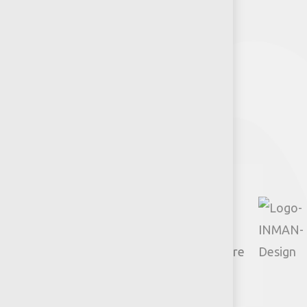
Recursos y Herramientas para
Arquitectos y Urbanistas
Síguenos
Facebook
Instagram
TikTok
Google
YouTube