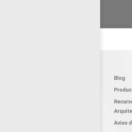
Contacto:
Blog
Teléfono: 800 702 3636
Produc
Oficina: 222 283 0315
Recurs
Celular: 222 374 1878
Arquite
Whatsapp: 221 109 2837
Aviso d
correo electrónico: