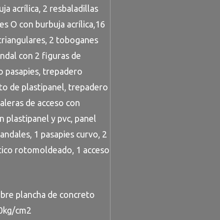
 acrílica, 2 resbaladillas
s O con burbuja acrílica,16
triangulares, 2 toboganes
ndal con 2 figuras de
so pasapies, trepadero
ato de plastipanel, trepadero
scaleras de acceso con
n plastipanel y pvc, panel
andales, 1 pasapies curvo, 2
stico rotomoldeado, 1 acceso
obre plancha de concreto
00kg/cm2