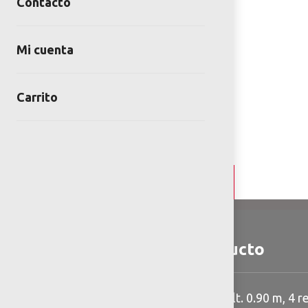
Contacto
Mi cuenta
Carrito
Detalles y Especificaciones
Detalles del producto
6 resbaladilla de plastico alt. 0.90 m, 4 re