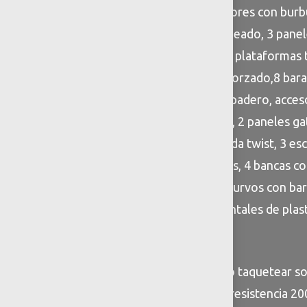
1.20m, 4 tubos comunicadores con burbuja
twist de plastico rotomoldeado, 3 panele
plataformas cuadradas, 13 plataformas 
de compuesto plastico reforzado,8 bara
plastipanel, 2 barandal trepadero, acce
espiral, 10 barandal rectos, 2 paneles g
araña, 2 escalera para bajada twist, 3 e
barandal, 1 rapel de piedras, 4 bancas co
foto temático, 4 puentes curvos con bar
banderas, 6 techos horizontales de pla
ovalado
Anclaje: Enterrar a 30 cm o taquetear s
con espesor de 15cm con resistencia 2