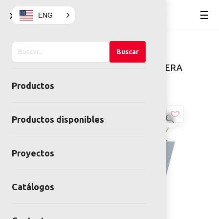
×
☰
ENG
Buscar
Home
Mobiliario Urbano
Buscar
en
Mobiliario de concreto
JARDINERA
el
BAJA
Productos
sitio
Productos disponibles
Proyectos
Catálogos