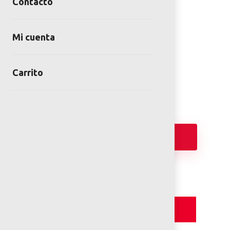
Contacto
MESA DE AJEDREZ DE
Mi cuenta
CONCRETO
SKU:
CPL-424
Carrito
Categoría:
Mobiliario de concreto
Añadir
Detalles y Especificaciones