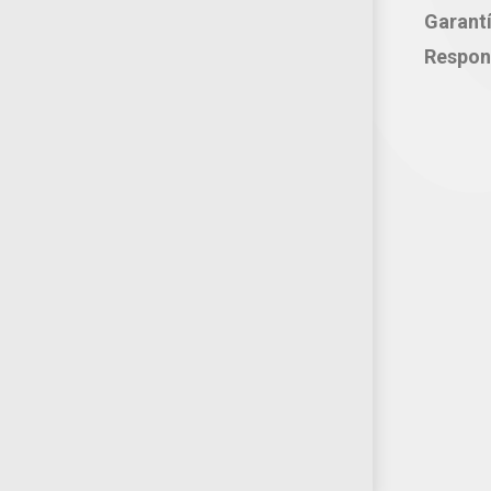
Garant
atencion@productosjumbo.com
Respon