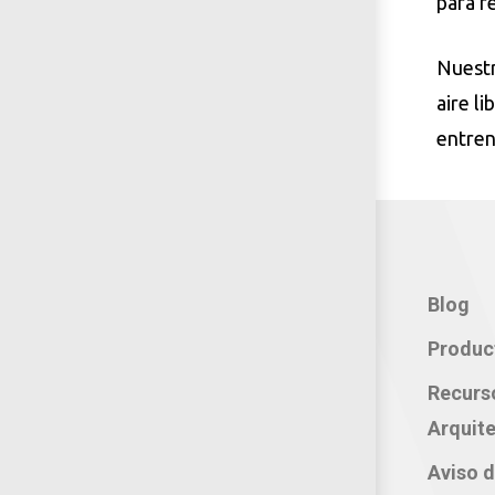
para r
Nuestr
aire l
entren
Contacto:
Blog
Teléfono: 800 702 3636
Produc
Oficina: 222 283 0315
Recurs
Celular: 222 374 1878
Arquite
Whatsapp: 221 109 2837
Aviso d
correo electrónico: