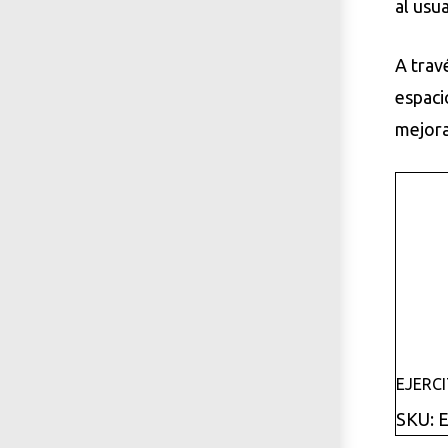
al usu
A trav
espaci
mejora
EJERC
SKU: 