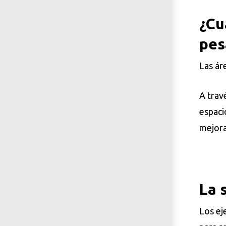
¿Cu
pes
Las ár
A trav
espaci
mejora
La 
Los ej