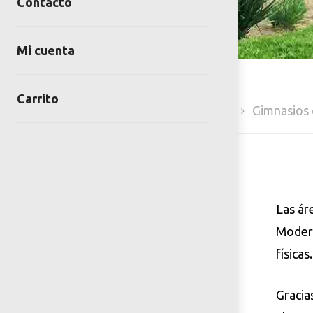
Contacto
Mi cuenta
Carrito
Inicio
Gimnasios al aire libre
Gimnasios 
Las ár
Modern
físicas.
Gracia