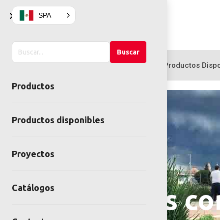
×
SPA
Buscar
Buscar
en
Productos
Productos Dispo
el
Productos
sitio
Productos disponibles
Proyectos
Catálogos
Gimnasios co