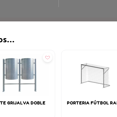
mos…
ñadir
Añadir
TE GRIJALVA DOBLE
PORTERIA FÚTBOL RA