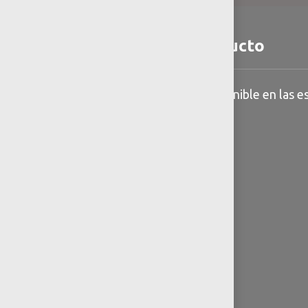
Detalles del producto
Información general disponible en las es