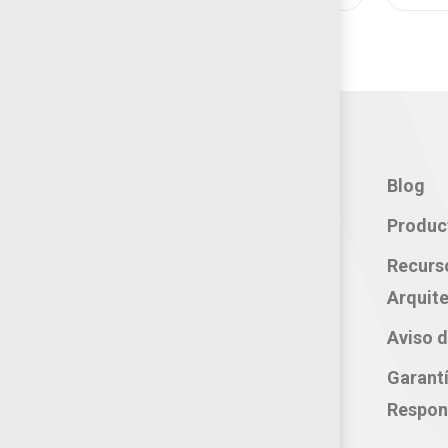
Contacto:
Blog
Teléfono: 800 702 3636
Produc
Oficina: 222 283 0315
Recurs
Celular: 222 374 1878
Arquite
Whatsapp: 221 109 2837
Aviso d
correo electrónico:
Garant
atencion@productosjumbo.com
Respon