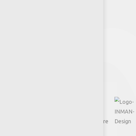
Puntos de venta
Recursos y Herramientas para
Arquitectos y Urbanistas
Síguenos
Facebook
Instagram
TikTok
Google
YouTube