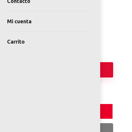
Contacto
Pista de Skate ARC-6472
Mi cuenta
SKU:
ARC-6472
Categoría:
Skateparks y Pumtracks
Carrito
Añadir
Detalles y Especificaciones