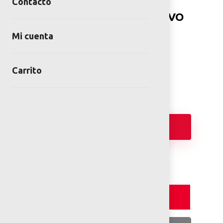
Contacto
Juego CASTILLO INCLUSIVO
SKU:
EOS-IN-03-00
Mi cuenta
Categorías:
Juegos Inclusivos
,
Juegos
infantiles Centroamerica
Carrito
Añadir
Detalles y Especificaciones