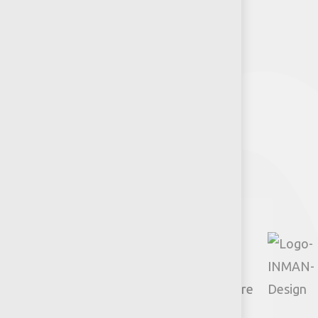
Puntos de venta
Recursos y Herramientas para
Arquitectos y Urbanistas
Síguenos
Facebook
Instagram
TikTok
Google
YouTube