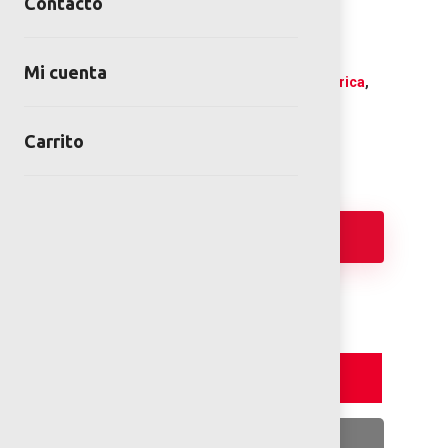
Contacto
Juego HEXAGON
SKU:
TEM-IX-02-00
Mi cuenta
Categorías:
Juegos infantiles Centroamerica
,
Mega Estructuras
Carrito
Añadir
Detalles y Especificaciones