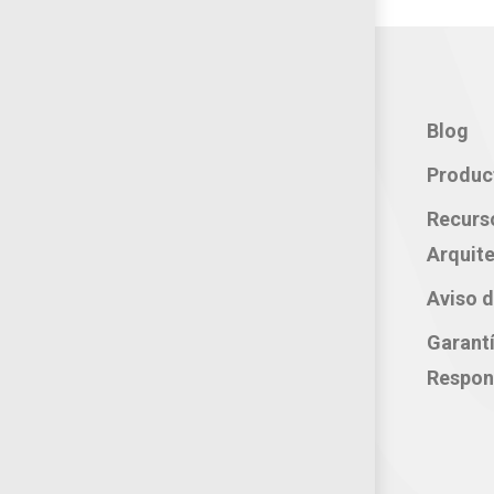
Contacto:
Blog
Teléfono: 800 702 3636
Produc
Oficina: 222 283 0315
Recurs
Celular: 222 374 1878
Arquite
Whatsapp: 221 109 2837
Aviso d
correo electrónico:
Garant
atencion@productosjumbo.com
Respon