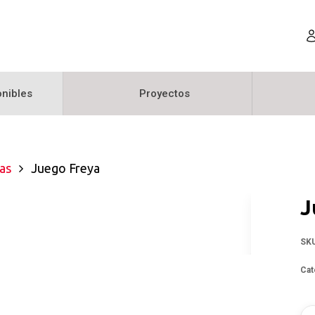
nibles
Proyectos
as
Juego Freya
J
SK
Cat