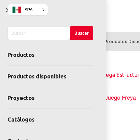
×
SPA
Buscar
Buscar
en
Productos
Productos Dispo
el
Productos
sitio
Inicio
Juegos infantiles
Mega Estructur
Productos disponibles
Proyectos
Catálogos