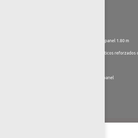
Pasapies de plastipanel
Pasapies de tubular
2 puentes
1 resbaladilla de lámina y plastipanel 1.80 m
1 tobogan de compuestos plásticos reforzados 
1 escalador
Módulos interactivos de plastipanel
2 volantes