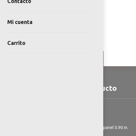
Contacto
Mi cuenta
Carrito
Detalles y Especificaciones
Detalles del producto
Contiene:
1 resbaladilla de lámina y plastipanel 0.90 m.