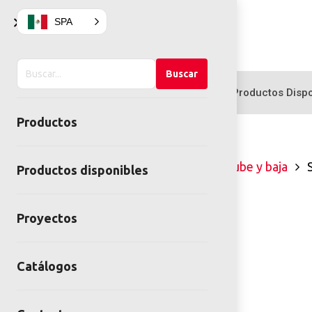
×
SPA
Buscar
Buscar
en
Productos
Productos Dispo
el
Productos
sitio
Inicio
Juegos infantiles
Sube y baja
S
Productos disponibles
Proyectos
Catálogos