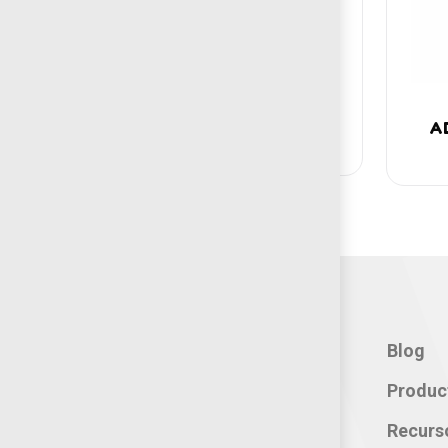
Añadir
A
BANCA AKIER
A
Contacto:
Blog
Teléfono: 800 702 3636
Produc
Oficina: 222 283 0315
Recurs