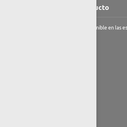
Detalles del producto
Información general disponible en las es