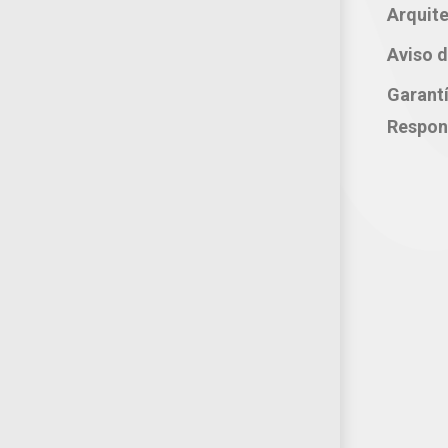
Celular: 222 374 1878
Arquite
Whatsapp: 221 109 2837
Aviso d
correo electrónico:
Garant
atencion@productosjumbo.com
Respon