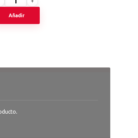
Añadir
oducto.