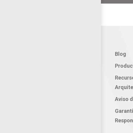
Contacto:
Blog
Teléfono: 800 702 3636
Produc
Oficina: 222 283 0315
Recurs
Celular: 222 374 1878
Arquite
Whatsapp: 221 109 2837
Aviso d
correo electrónico:
Garant
atencion@productosjumbo.com
Respon