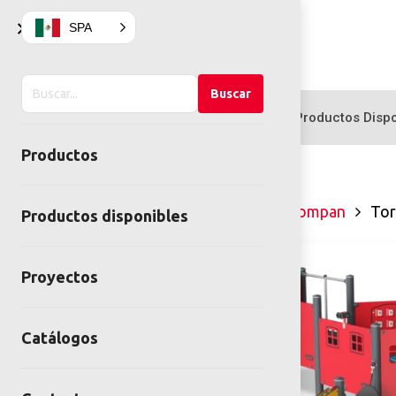
×
SPA
Buscar
Buscar
en
Productos
Productos Dispo
el
Productos
sitio
Inicio
Juegos infantiles
Kompan
Tor
Productos disponibles
Proyectos
Catálogos