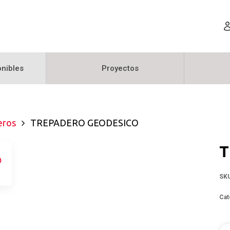
nibles
Proyectos
eros
TREPADERO GEODESICO
T
SK
Cat