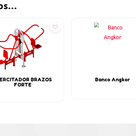
mos…
ñadir
Añadir
ERCITADOR BRAZOS
Banco Angkor
FORTE