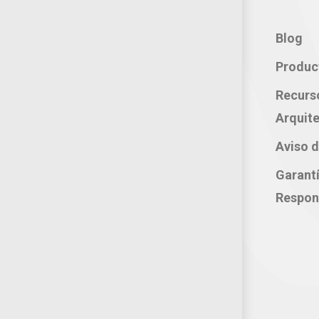
Contacto:
Blog
Teléfono: 800 702 3636
Produc
Oficina: 222 283 0315
Recurs
Celular: 222 374 1878
Arquite
Whatsapp: 221 109 2837
Aviso d
correo electrónico:
Garant
atencion@productosjumbo.com
Respon