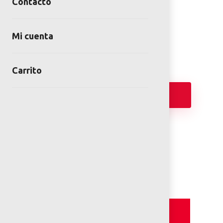
TREPADERO VITEX
Contacto
SKU:
TRE-CU-07-00
Categoría:
Juegos Trepaderos
Mi cuenta
Carrito
Añadir
PLANOS 2D
Detalles y Especificaciones