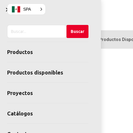
×
SPA
Buscar
Buscar
en
Productos
Productos Dispo
el
Productos
sitio
Productos disponibles
Proyectos
Catálogos