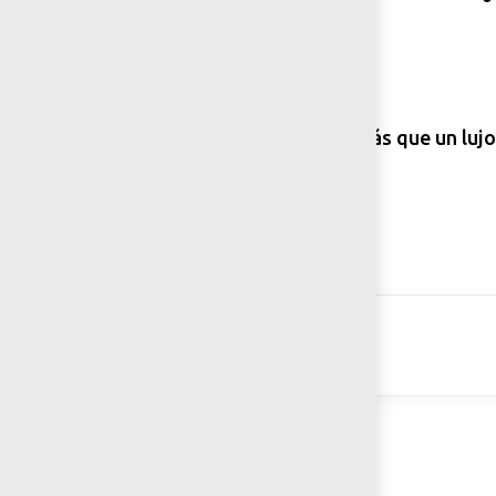
”
Impulsar la accesibilidad es más que un lujo
transformación social
Todo Accesible
DESCARGAR