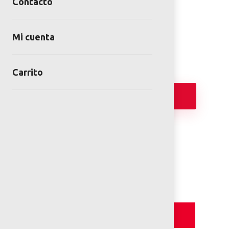
Contacto
SKU:
BOT-LP-07-00
Categoría:
Botes
Mi cuenta
Carrito
Añadir
FICHA TÉCNICA
Detalles y Especificaciones