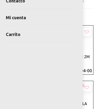
Mobiliario Urbano
Luminarias
Contacto
Mi cuenta
Carrito
Añadir
Añadir
LUMIN ALBA 2.5M
LUMIN FULGOR 2M
ALTURA
ALTURA
SKU: PIL-PT-03-00
SKU: PIL-PT-04-00
Añadir
Añadir
LUMINARIA NAVAL
LUMINARIA VELA
2.20
2.20