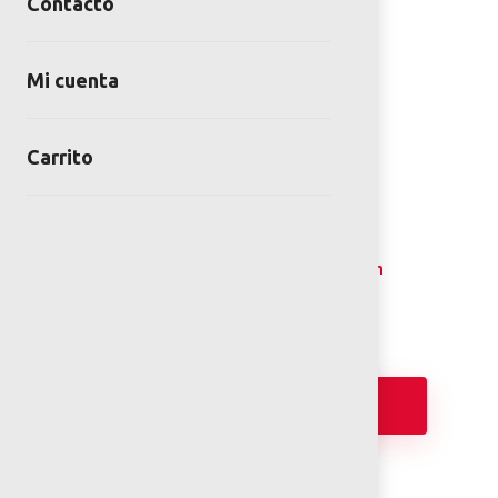
Contacto
Mi cuenta
Carrito
EJERCITADOR BRAZOS Y
MUÑECAS FORTE
SKU:
EJE-FO-04-00
Categoría:
Gimnasios exteriores premium
Añadir