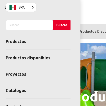
×
SPA
Buscar
Buscar
en
Productos
Productos Dispo
el
Productos
sitio
Productos disponibles
Proyectos
Catálogos
Juegos Modul