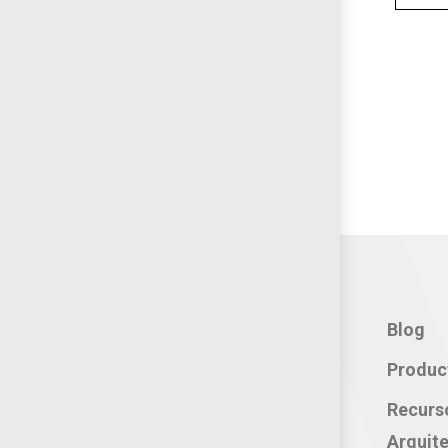
Contacto:
Blog
Teléfono: 800 702 3636
Produc
Oficina: 222 283 0315
Recurs
Celular: 222 374 1878
Arquite