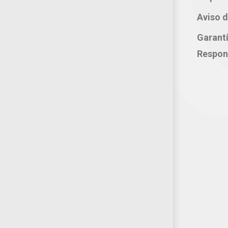
Whatsapp: 221 109 2837
Aviso d
correo electrónico:
Garant
atencion@productosjumbo.com
Respon