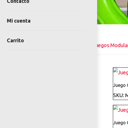
Contacto
Mi cuenta
Carrito
Inicio
Juegos infantiles
Juegos Modular
Juego
SKU: 
Juego