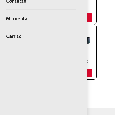
Contacto
COLUMPIO
LIGHT PILLAR
LUCENDI
Añadir
Añadir
Mi cuenta
Carrito
SUBE Y BAJA
TUNEL DE LUZ
LUCENDI
Añadir
Añadir
Cargar Más