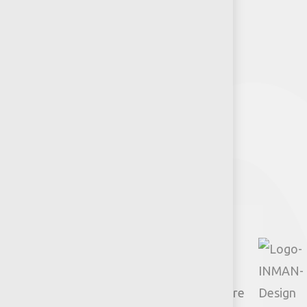
Puntos de venta
Recursos y Herramientas para
Arquitectos y Urbanistas
Síguenos
Facebook
Instagram
TikTok
Google
YouTube