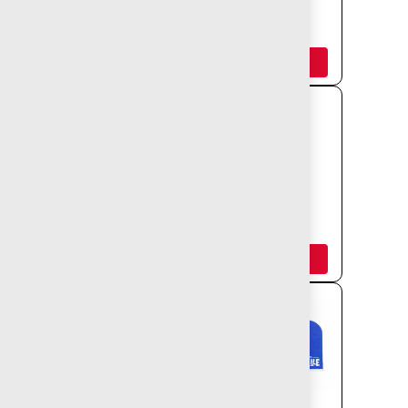
SEÑALETICA
SEÑALETICA
VERTICAL
DIRECCIÓN
Añadir
Añadir
MESA MAPA
TOTEM CON
LUZ
Añadir
Añadir