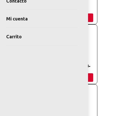
Contacto
SEÑALETICA
SEÑALETICA
ARBOL
CUBICA
Añadir
Añadir
Mi cuenta
Carrito
SEÑALETICA
SEÑALÉTICA
BASTON
BANDERA (ESI-
312)
Añadir
Añadir