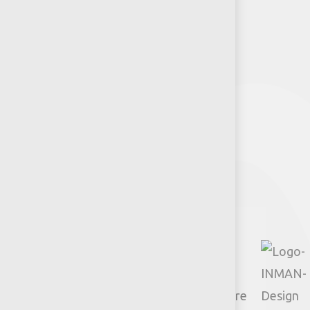
Puntos de venta
Recursos y Herramientas para
Arquitectos y Urbanistas
Síguenos
Facebook
Instagram
TikTok
Google
YouTube