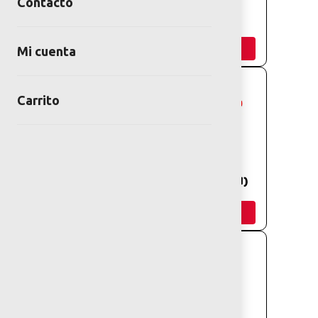
Contacto
JUEGO VERONA
JUEGO SIENA
(EOS-PR-01-02)
Añadir
Añadir
Mi cuenta
Carrito
COLUMPIO CON
JUEGO PARIS
CAMASTRO DE
(EOS-PR-10-01)
PLASTIPANEL
Añadir
Añadir