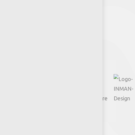
Arquitectos y Urbanistas
Síguenos
Facebook
Instagram
TikTok
Google
YouTube