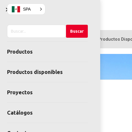
×
SPA
Buscar
Buscar
en
Productos
Productos Dispo
el
Productos
sitio
Productos disponibles
Proyectos
Catálogos