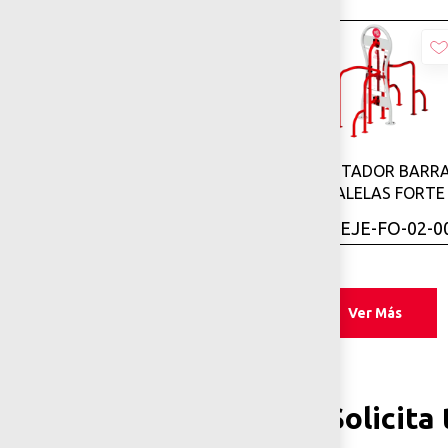
Añadir
EJERCITADOR BARR
Añadir
EJERCITADOR
PARALELAS FORTE
ABDOMINALES FORTE
SKU: EJE-FO-02-0
SKU: EJE-FO-01-00
Ver Más
Solicita