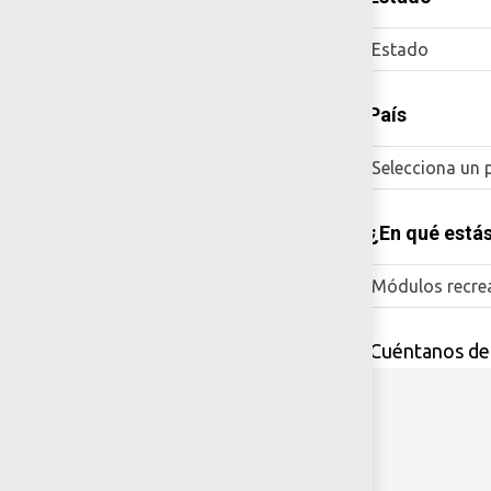
Estado
*País
Selecciona un 
*¿En qué está
Módulos recre
*Cuéntanos de