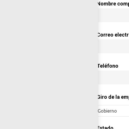
*Nombre comp
*Correo elect
*Teléfono
*Giro de la e
Gobierno
*Estado