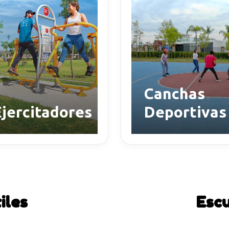
Canchas
Ejercitadores
Deportivas
iles
Escu