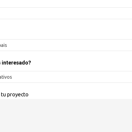
pais
s interesado?
ativos
 tu proyecto