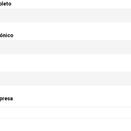
leto
rónico
mpresa